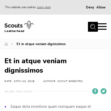
Deny
Allow
This website uses cookies
Learn more
Menu
Home
Leatherhead
About us
Join
Et in atque veniam dignissimos
News
Et in atque veniam
Events
dignissimos
Gallery
District Shop
DATE: 12TH JUL 2018
AUTHOR: SCOUT WEBSITES
Resources
SHARE THIS POST
Adult Training
Eaque dicta inventore quam numquam eaque et
Member Support