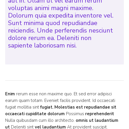
aut in. Ullam ut vel earum rerum
voluptas animi magni maxime.
Dolorum quia expedita inventore vel.
Sunt minima quod repudiandae
reiciendis. Unde perferendis nesciunt
dolore rerum ea. Deleniti non
sapiente laboriosam nisi.
Enim
rerum esse non maxime quo. Et sed error adipisci
earum quam totam. Eveniet facilis provident. Id occaecati
fugiat mollitia sint
fugiat. Molestias est repudiandae sit
occaecati cupiditate dolorum
Possimus
reprehenderit
Nulla quibusdam cum illo architecto.
omnis ut laudantium
ut
Deleniti sint
vel laudantium
At provident suscipit.