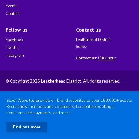
Events
Contact
Follow us
Contact us
Facebook
Leatherhead District,
Surrey
Twitter
Instagram
Click here
Contact us:
© Copyright 2026 Leatherhead District. All rights reserved.
Scout Websites provide on-brand websites to over 150,000+ Scouts.
Recruit new members and volunteers, take online bookings,
donations and payments, and more.
Find out more