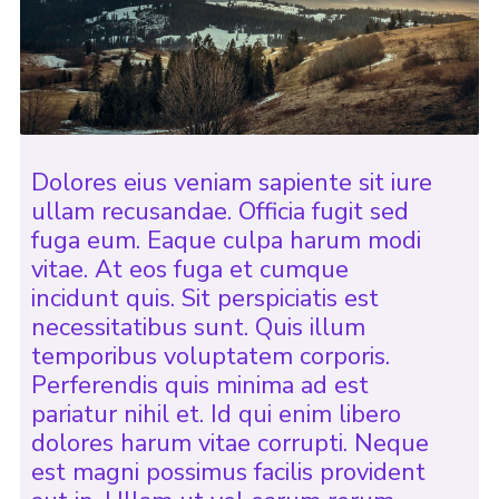
Dolores eius veniam sapiente sit iure
ullam recusandae. Officia fugit sed
fuga eum. Eaque culpa harum modi
vitae. At eos fuga et cumque
incidunt quis. Sit perspiciatis est
necessitatibus sunt. Quis illum
temporibus voluptatem corporis.
Perferendis quis minima ad est
pariatur nihil et. Id qui enim libero
dolores harum vitae corrupti. Neque
est magni possimus facilis provident