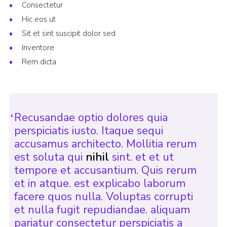
Consectetur
Contact
Hic eos ut
Join
Sit et sint suscipit dolor sed
Inventore
Privacy Policy
Rem dicta
Sitemap
Recusandae optio dolores quia
perspiciatis iusto. Itaque sequi
accusamus architecto. Mollitia rerum
est soluta qui
nihil
sint. et et ut
tempore et accusantium. Quis rerum
et in atque. est explicabo laborum
facere quos nulla. Voluptas corrupti
et nulla fugit repudiandae. aliquam
pariatur consectetur perspiciatis a