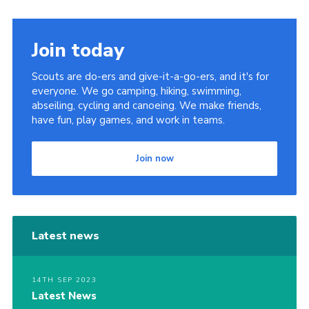
Join today
Scouts are do-ers and give-it-a-go-ers, and it's for
everyone. We go camping, hiking, swimming,
abseiling, cycling and canoeing. We make friends,
have fun, play games, and work in teams.
Join now
Latest news
14TH SEP 2023
Latest News