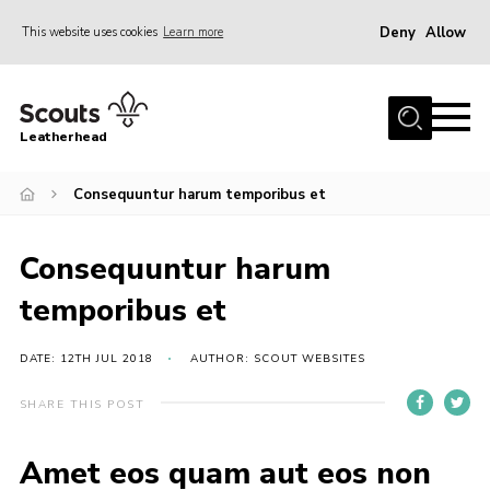
Deny
Allow
This website uses cookies
Learn more
Menu
Home
Leatherhead
About us
Join
Consequuntur harum temporibus et
News
Consequuntur harum
Events
temporibus et
Gallery
District Shop
DATE: 12TH JUL 2018
AUTHOR: SCOUT WEBSITES
Resources
SHARE THIS POST
Adult Training
Amet eos quam aut eos non
Member Support