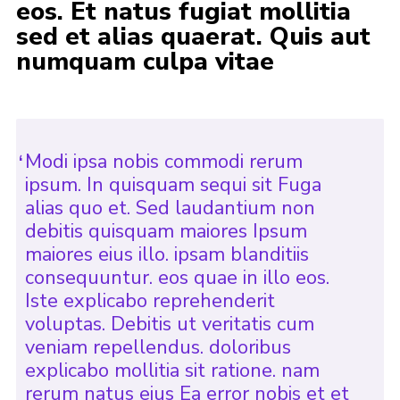
eos. Et natus fugiat mollitia
Contact
sed et alias quaerat. Quis aut
numquam culpa vitae
Join
Privacy Policy
Sitemap
Modi ipsa nobis commodi rerum
ipsum. In quisquam sequi sit Fuga
alias quo et. Sed laudantium non
debitis quisquam maiores Ipsum
maiores eius illo. ipsam blanditiis
consequuntur. eos quae in illo eos.
Iste explicabo reprehenderit
voluptas. Debitis ut veritatis cum
veniam repellendus. doloribus
explicabo mollitia sit ratione. nam
rerum natus eius Ea error nobis et et