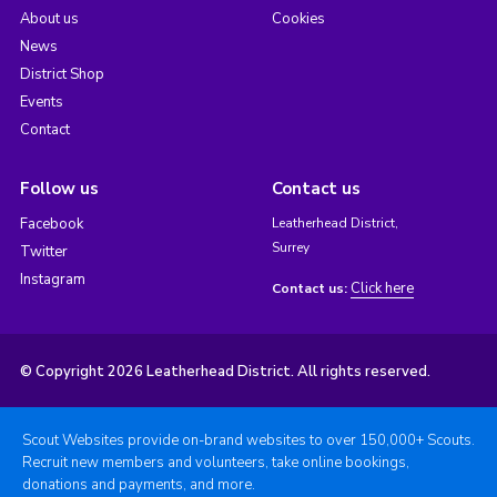
About us
Cookies
News
District Shop
Events
Contact
Follow us
Contact us
Facebook
Leatherhead District,
Surrey
Twitter
Instagram
Click here
Contact us:
© Copyright 2026 Leatherhead District. All rights reserved.
Scout Websites provide on-brand websites to over 150,000+ Scouts.
Recruit new members and volunteers, take online bookings,
donations and payments, and more.