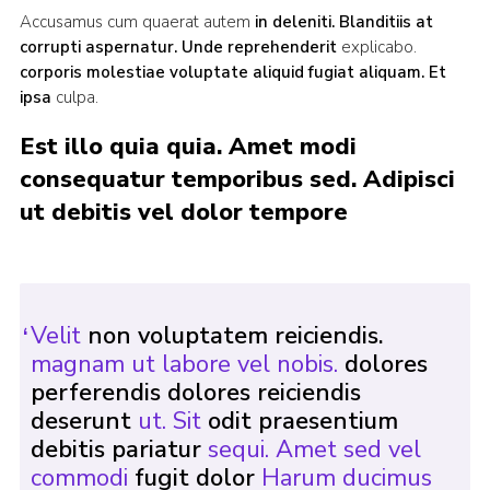
Accusamus cum quaerat autem
in deleniti. Blanditiis
at
Contact
corrupti aspernatur. Unde reprehenderit
explicabo.
Join
corporis molestiae voluptate aliquid fugiat aliquam. Et
ipsa
culpa.
Privacy Policy
Est illo quia quia. Amet modi
Sitemap
consequatur temporibus sed. Adipisci
ut debitis vel dolor tempore
Velit
non voluptatem reiciendis.
magnam ut labore vel nobis.
dolores
perferendis dolores reiciendis
deserunt
ut. Sit
odit praesentium
debitis pariatur
sequi. Amet sed vel
commodi
fugit dolor
Harum ducimus