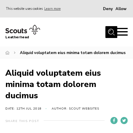
Deny
Allow
This website uses cookies
Learn more
Menu
Home
Leatherhead
About us
Join
Aliquid voluptatem eius minima totam dolorem ducimus
News
Aliquid voluptatem eius
Events
minima totam dolorem
Gallery
ducimus
District Shop
Resources
DATE: 12TH JUL 2018
AUTHOR: SCOUT WEBSITES
Adult Training
SHARE THIS POST
Member Support