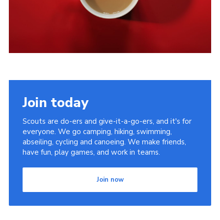
Join today
Scouts are do-ers and give-it-a-go-ers, and it's for
everyone. We go camping, hiking, swimming,
abseiling, cycling and canoeing. We make friends,
have fun, play games, and work in teams.
Join now